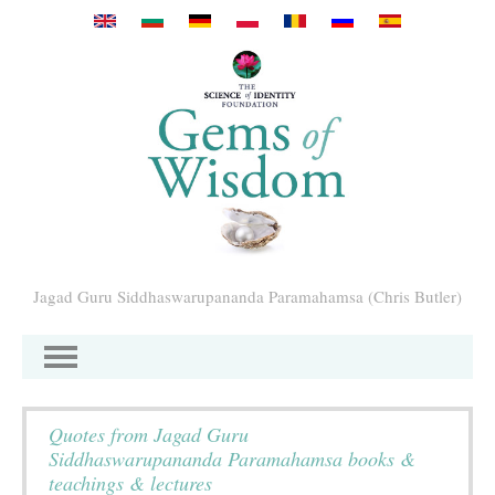
Премини към основното съдържание
Jagad Guru Siddhaswarupananda Paramahamsa (Chris Butler)
Quotes from Jagad Guru
Siddhaswarupananda Paramahamsa books &
teachings & lectures