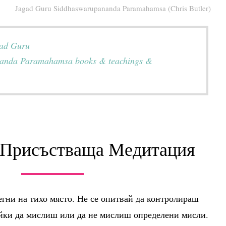
Jagad Guru Siddhaswarupananda Paramahamsa (Chris Butler)
gad Guru
anda Paramahamsa books & teachings &
 Присъстваща Медитация
егни на тихо място. Не се опитвай да контролираш
йки да мислиш или да не мислиш определени мисли.