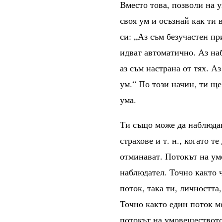
Вместо това, позволи на 
своя ум и осъзнай как ти
си: „Аз съм безучастен пр
идват автоматично. Аз на
аз съм настрана от тях. А
ум.“ По този начин, ти щ
ума.
Ти също може да наблюда
страхове и т. н., когато т
отминават. Потокът на умо
наблюдател. Точно както 
поток, така ти, личността
Точно както един поток м
потокът на умовеществото