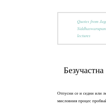
Quotes from Ja
Siddhaswarupan
lectures
Безучастна
Отпусни се и седни или л
мисловния процес пробва