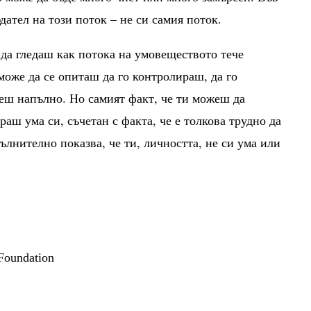
дател на този поток – не си самия поток.
 да гледаш как потока на умовеществото тече
може да се опиташ да го контролираш, да го
еш напълно. Но самият факт, че ти можеш да
аш ума си, съчетан с факта, че е толкова трудно да
ълнително показва, че ти, личността, не си ума или
 Foundation