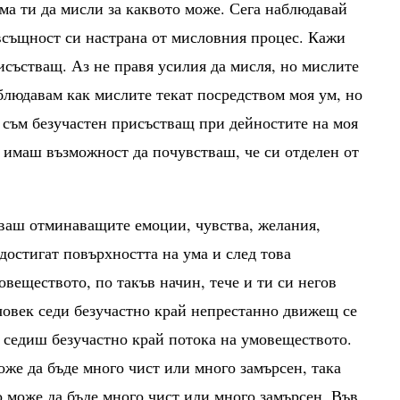
ума ти да мисли за каквото може. Сега наблюдавай
 всъщност си настрана от мисловния процес. Кажи
исъстващ. Аз не правя усилия да мисля, но мислите
блюдавам как мислите текат посредством моя ум, но
з съм безучастен присъстващ при дейностите на моя
е имаш възможност да почувстваш, че си отделен от
ваш отминаващите емоции, чувства, желания,
е достигат повърхността на ума и след това
веществото, по такъв начин, тече и ти си негов
човек седи безучастно край непрестанно движещ се
, седиш безучастно край потока на умовеществото.
оже да бъде много чист или много замърсен, така
 може да бъде много чист или много замърсен. Във